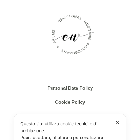
O
I
T
N
O
A
M
L
E
W
-
E
D
S
D
M
I
L
N
I
G
F
P
&
H
O
Y
T
H
O
P
G
A
R
Personal Data Policy
Cookie Policy
✕
Questo sito utilizza cookie tecnici e di
profilazione.
Puoi accettare, rifiutare o personalizzare i